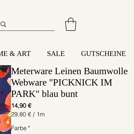
ME & ART
SALE
GUTSCHEINE
Meterware Leinen Baumwolle
Webware "PICKNICK IM
PARK" blau bunt
Preis
14,90 €
29,80 €
/
1m
29,80 €
Farbe
*
pro