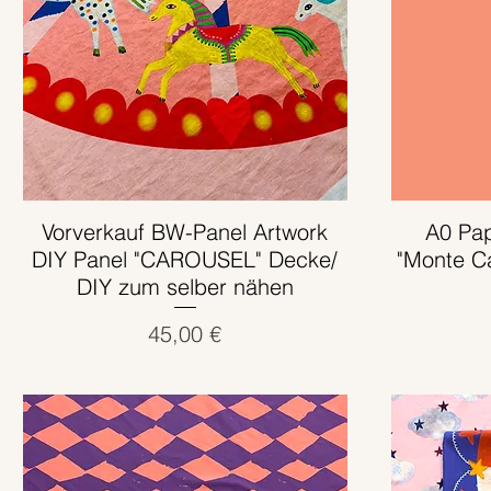
Vorverkauf BW-Panel Artwork
Schnellansicht
A0 Pap
DIY Panel "CAROUSEL" Decke/
"Monte Ca
DIY zum selber nähen
Preis
45,00 €