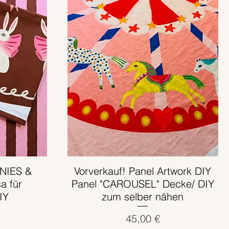
NNIES &
Vorverkauf! Panel Artwork DIY
Schnellansicht
a für
Panel "CAROUSEL" Decke/ DIY
IY
zum selber nähen
Preis
45,00 €