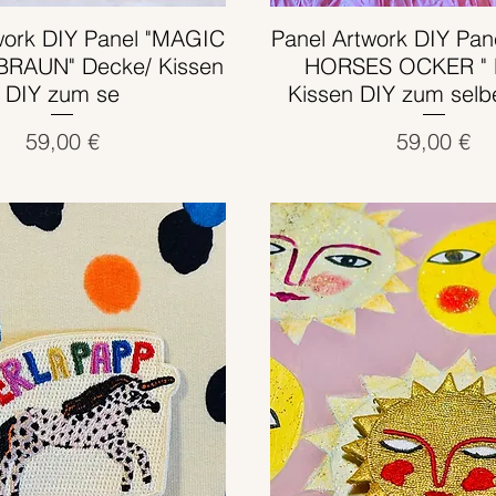
work DIY Panel "MAGIC
Schnellansicht
Panel Artwork DIY Pa
Schnellansicht
RAUN" Decke/ Kissen
HORSES OCKER " 
DIY zum se
Kissen DIY zum selb
Preis
Preis
59,00 €
59,00 €