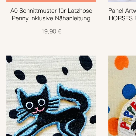
A0 Schnittmuster für Latzhose
Schnellansicht
Panel Art
Penny inklusive Nähanleitung
HORSES B
Preis
19,90 €