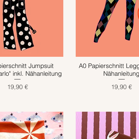
ierschnitt Jumpsuit
Schnellansicht
A0 Papierschnitt Legg
Schnellansicht
rlo" inkl. Nähanleitung
Nähanleitun
Preis
Preis
19,90 €
19,90 €