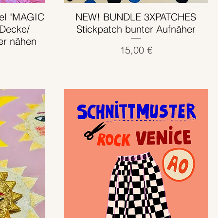
nel "MAGIC
NEW! BUNDLE 3XPATCHES
Schnellansicht
Decke/
Stickpatch bunter Aufnäher
er nähen
Preis
15,00 €