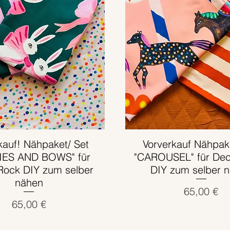
kauf! Nähpaket/ Set
Schnellansicht
Vorverkauf Nähpak
Schnellansicht
IES AND BOWS" für
"CAROUSEL" für De
Rock DIY zum selber
DIY zum selber 
nähen
Preis
65,00 €
Preis
65,00 €