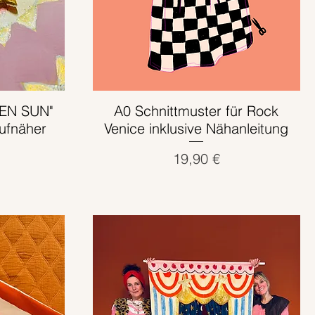
EN SUN"
A0 Schnittmuster für Rock
Schnellansicht
Aufnäher
Venice inklusive Nähanleitung
Preis
19,90 €