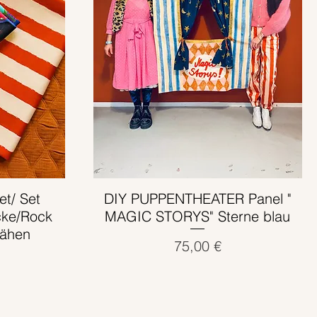
et/ Set
DIY PUPPENTHEATER Panel "
Schnellansicht
cke/Rock
MAGIC STORYS" Sterne blau
nähen
Preis
75,00 €