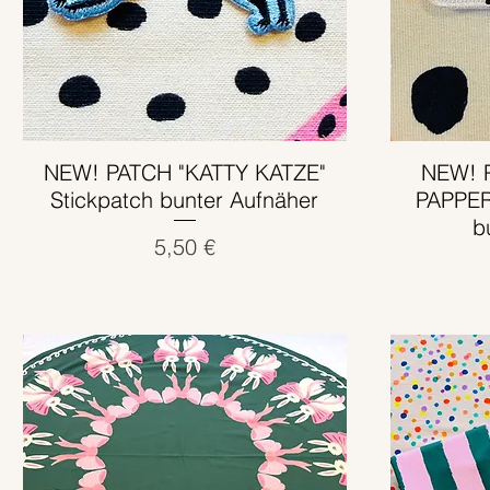
NEW! PATCH "KATTY KATZE"
Schnellansicht
NEW! 
Stickpatch bunter Aufnäher
PAPPER
b
Preis
5,50 €