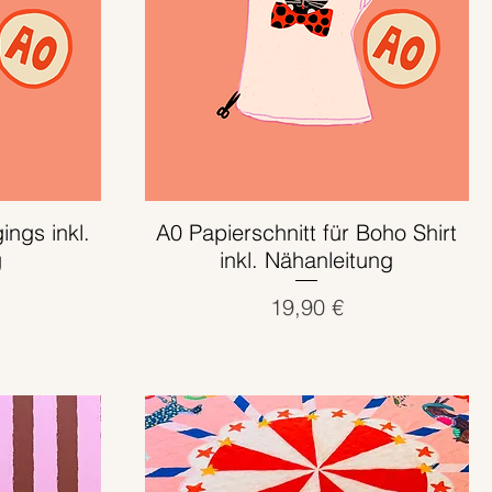
ings inkl.
A0 Papierschnitt für Boho Shirt
Schnellansicht
g
inkl. Nähanleitung
Preis
19,90 €