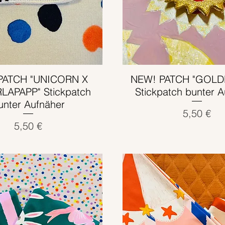
PATCH "UNICORN X
Schnellansicht
NEW! PATCH "GOLD
Schnellansicht
LAPAPP" Stickpatch
Stickpatch bunter 
unter Aufnäher
Preis
5,50 €
Preis
5,50 €