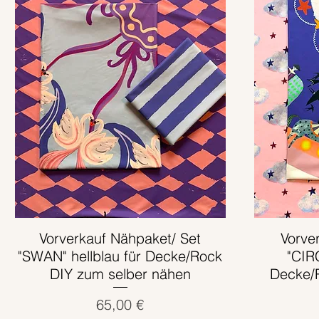
Vorverkauf Nähpaket/ Set
Schnellansicht
Vorve
"SWAN" hellblau für Decke/Rock
"CIR
DIY zum selber nähen
Decke/
Preis
65,00 €