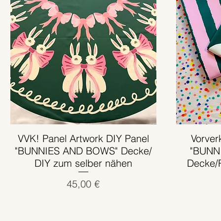
VVK! Panel Artwork DIY Panel
Schnellansicht
Vorver
"BUNNIES AND BOWS" Decke/
"BUNN
DIY zum selber nähen
Decke/
Preis
45,00 €