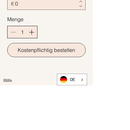
€
Menge
Kostenpflichtig bestellen
DE
Hilfe
Maßtabelle
Zahlung und Versand
Rücksendung & Rückerstattung
Widerrufsbelehrung
Über
Presse