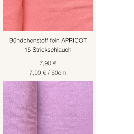
n
t
i
m
e
Bündchenstoff fein APRICOT
t
15 Strickschlauch
e
r
Preis
7,90 €
7,90 €
/
50cm
7
,
9
0
€
p
r