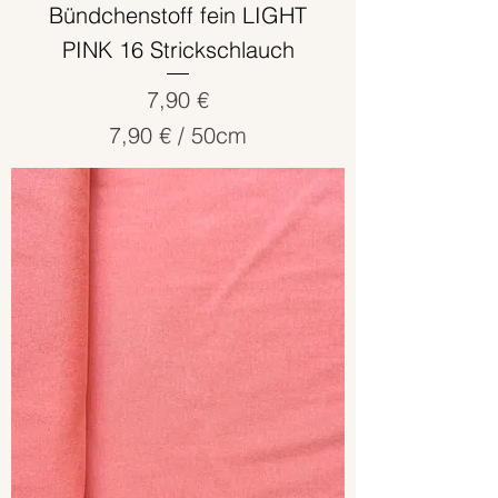
e
Bündchenstoff fein LIGHT
t
PINK 16 Strickschlauch
e
r
Preis
7,90 €
7,90 €
/
50cm
7
,
9
0
€
p
r
o
5
0
Z
e