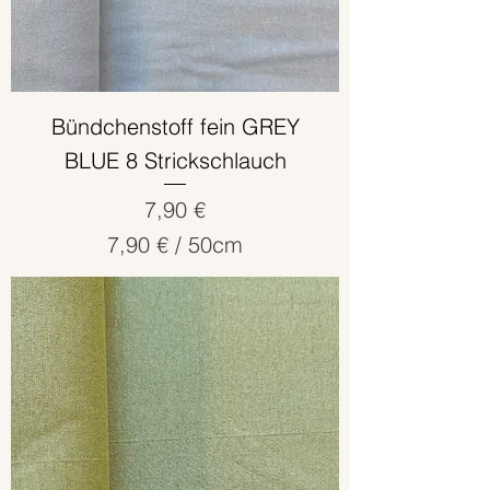
n
t
i
m
e
Bündchenstoff fein GREY
t
BLUE 8 Strickschlauch
e
r
Preis
7,90 €
7,90 €
/
50cm
7
,
9
0
€
p
r