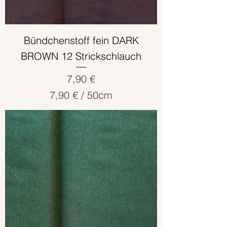
i
m
e
Bündchenstoff fein DARK
t
BROWN 12 Strickschlauch
e
r
Preis
7,90 €
7,90 €
/
50cm
7
,
9
0
€
p
r
o
5