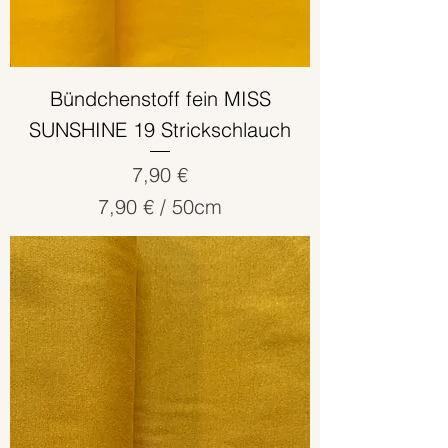
t
i
m
e
Bündchenstoff fein MISS
t
SUNSHINE 19 Strickschlauch
e
r
Preis
7,90 €
7,90 €
/
50cm
7
,
9
0
€
p
r
o