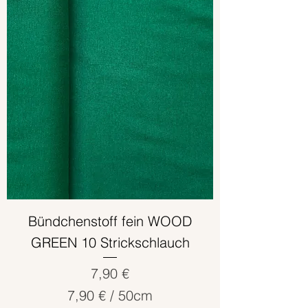
€
p
r
o
5
0
Z
e
n
t
i
m
e
Bündchenstoff fein WOOD
t
GREEN 10 Strickschlauch
e
r
Preis
7,90 €
7,90 €
/
50cm