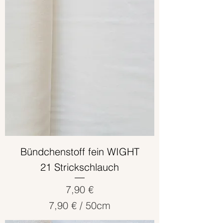
Bündchenstoff fein WIGHT
21 Strickschlauch
Preis
7,90 €
7,90 €
/
50cm
7