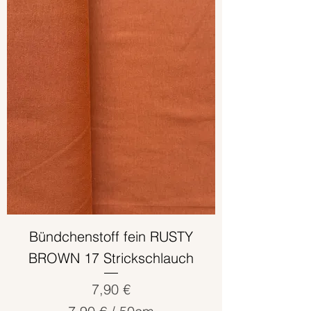
€
p
r
o
5
0
Z
e
n
t
i
m
e
Bündchenstoff fein RUSTY
t
BROWN 17 Strickschlauch
e
r
Preis
7,90 €