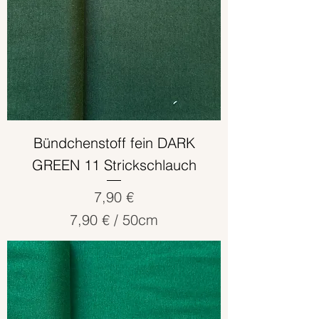
0
Z
e
n
t
i
m
e
Bündchenstoff fein DARK
t
GREEN 11 Strickschlauch
e
r
Preis
7,90 €
7,90 €
/
50cm
7
,
9
0