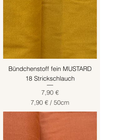
5
0
Z
e
n
t
i
m
e
Bündchenstoff fein MUSTARD
t
18 Strickschlauch
e
r
Preis
7,90 €
7,90 €
/
50cm
7
,
9
0