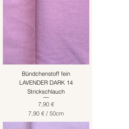
o
5
0
Z
e
n
t
i
m
e
Bündchenstoff fein
t
LAVENDER DARK 14
e
Strickschlauch
r
Preis
7,90 €
7,90 €
/
50cm
7
,