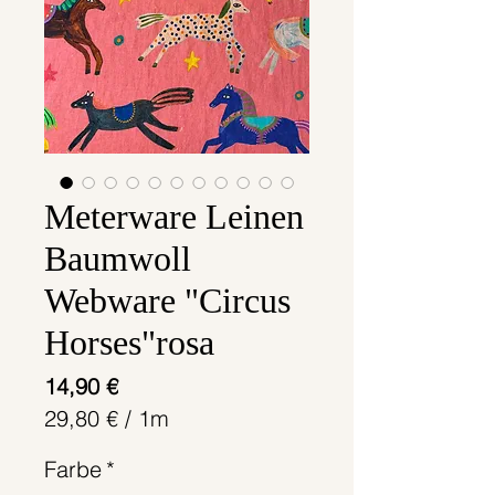
Meterware Leinen
Baumwoll
Webware "Circus
Horses"rosa
Preis
14,90 €
29,80 €
/
1m
29,80 €
Farbe
*
pro