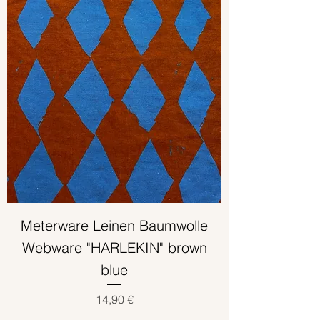
p
r
o
1
M
e
t
e
r
Meterware Leinen Baumwolle
Webware "HARLEKIN" brown
blue
Preis
14,90 €