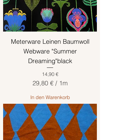
Meterware Leinen Baumwoll
Webware "Summer
Dreaming"black
Preis
14,90 €
29,80 €
/
1m
2
In den Warenkorb
9
,
8
0
€