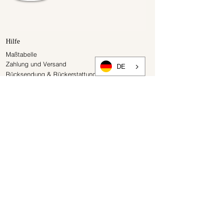
Hilfe
Maßtabelle
Zahlung und Versand
DE
Rücksendung & Rückerstattung
Widerrufsbelehrung
Über
Presse
Kontakt
Vergangene Kollektionen
Gutscheine
Newsletter
Rechtliches
AGB
Datenschutzerklärung
Impressum