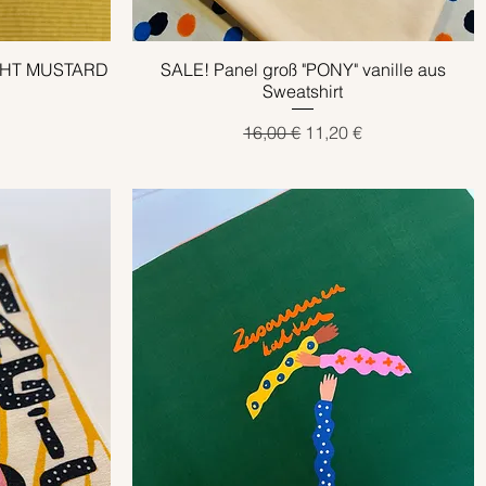
LIGHT MUSTARD
SALE! Panel groß "PONY" vanille aus
Schnellansicht
Sweatshirt
eis
Standardpreis
Sale-Preis
16,00 €
11,20 €