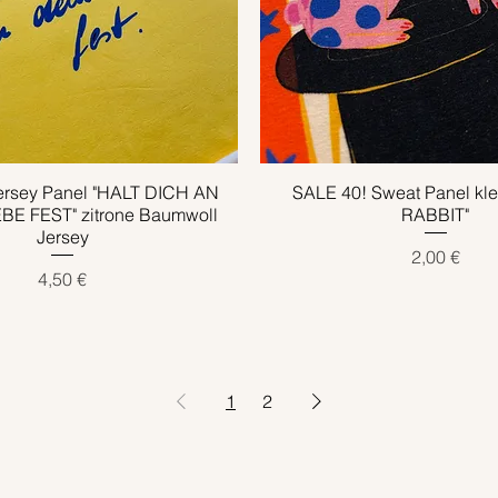
t
t
e
e
r
r
ersey Panel "HALT DICH AN
Schnellansicht
SALE 40! Sweat Panel kl
Schnellansicht
BE FEST" zitrone Baumwoll
RABBIT"
Jersey
Preis
2,00 €
Preis
4,50 €
1
2