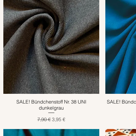
r
o
1
M
e
t
e
r
SALE! Bündchenstoff Nr. 38 UNI
Schnellansicht
SALE! Bündche
dunkelgrau
Standardpreis
Sale-Preis
7,90 €
3,95 €