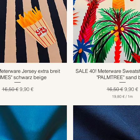
eterware Jersey extra breit
Schnellansicht
SALE 40! Meterware Sweatshir
Schnellansicht
MES" schwarz beige
"PALMTREE" sand 
Standardpreis
Sale-Preis
Standardpreis
Sale-P
16,50 €
9,90 €
16,50 €
9,90 €
19,80 €
/
1m
1
9
,
8
0
€
p