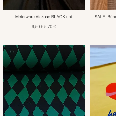
Meterware Viskose BLACK uni
Schnellansicht
SALE! Bünd
Standardpreis
Sale-Preis
9,50 €
5,70 €