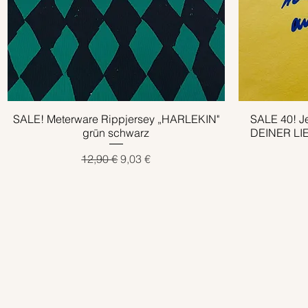
SALE! Meterware Rippjersey „HARLEKIN"
Schnellansicht
SALE 40! J
grün schwarz
DEINER LIE
Standardpreis
Sale-Preis
12,90 €
9,03 €