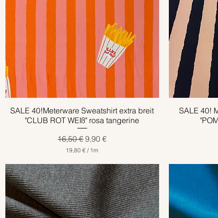
SALE 40!Meterware Sweatshirt extra breit
Schnellansicht
SALE 40! M
"CLUB ROT WEIß" rosa tangerine
"POM
Standardpreis
Sale-Preis
16,50 €
9,90 €
19,80 €
/
1m
1
9
,
8
0
€
p