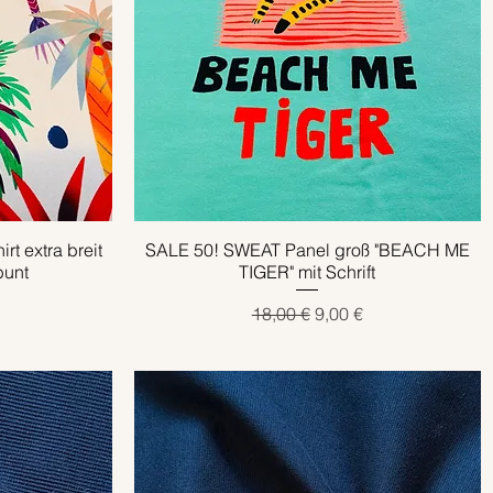
t extra breit
SALE 50! SWEAT Panel groß "BEACH ME
Schnellansicht
bunt
TIGER" mit Schrift
reis
Standardpreis
Sale-Preis
18,00 €
9,00 €