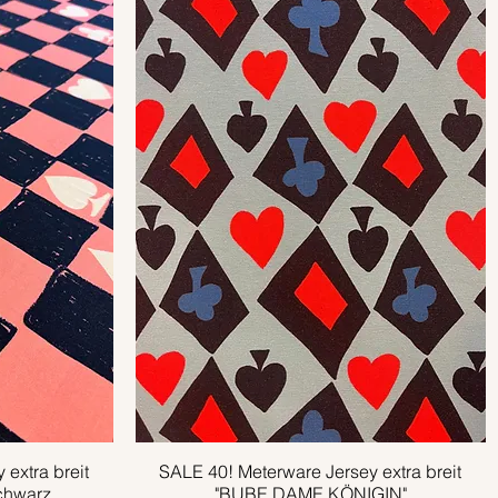
extra breit
SALE 40! Meterware Jersey extra breit
Schnellansicht
chwarz
"BUBE DAME KÖNIGIN"