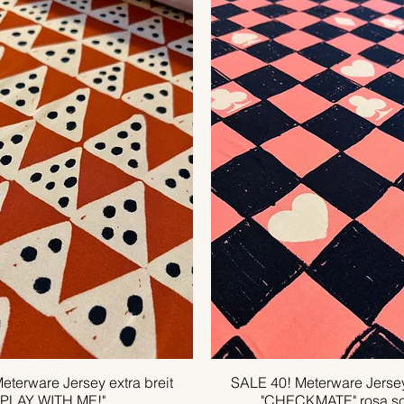
eterware Jersey extra breit
Schnellansicht
SALE 40! Meterware Jersey 
Schnellansicht
"PLAY WITH ME!"
"CHECKMATE" rosa s