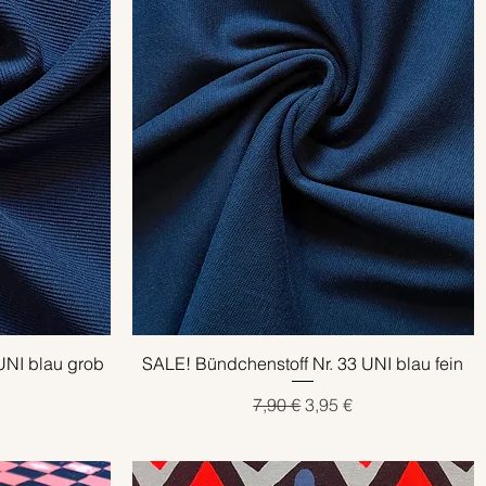
UNI blau grob
SALE! Bündchenstoff Nr. 33 UNI blau fein
Schnellansicht
eis
Standardpreis
Sale-Preis
7,90 €
3,95 €