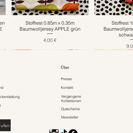
en
Stoffrest 0.85m x 0.35m
Schnellansicht
Stoffrest 
Schnell
E
Baumwolljersey APPLE grün
Baumwolljer
schwar
Preis
4,00 €
Pre
9,0
Über
Presse
nd
Kontakt
Vergangene
kerstattung
Kollektionen
g
Gutscheine
Newsletter
rufen