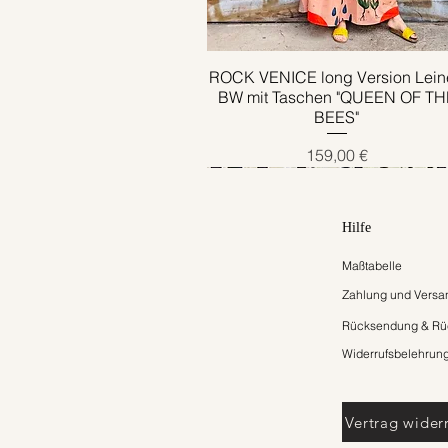
ROCK VENICE long Version Lein
Schnellansicht
BW mit Taschen "QUEEN OF TH
BEES"
Preis
159,00 €
Hilfe
Maßtabelle
Zahlung und Versa
Rücksendung & Rüc
Widerrufsbelehrun
Vertrag wider