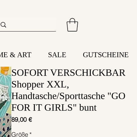
ME & ART
SALE
GUTSCHEINE
SOFORT VERSCHICKBAR
Shopper XXL,
Handtasche/Sporttasche "GO
FOR IT GIRLS" bunt
Preis
89,00 €
Größe
*