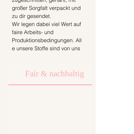
großer Sorgfalt verpackt und
zu dir gesendet.
Wir legen dabei viel Wert auf
faire Arbeits- und
Produktionsbedingungen. All
e unsere Stoffe sind von uns
selbst entworfen und werden
in einer kleinen
Fair & nachhaltig
Textilmanufaktur in
Deutschland gedruckt.