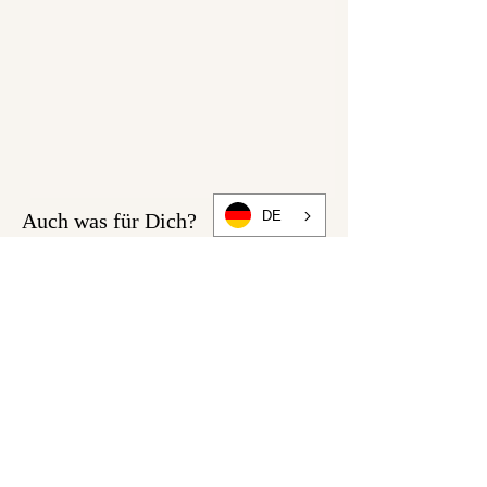
Berlin mit einer ordentlichen
Portion Liebe extra für Dich
handgefertigt. Faire
Produktionsbedingungen
zählen zu unseren Standards.
Die Stoffe werden von uns
selbst entworfen in in
Polen gedruckt.
DE
Auch was für Dich?