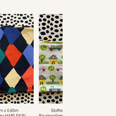
1m x 0.65m
ansicht
Stoffrest 0.40m x 0.75m
Schnellansicht
sey HARLEKIN
Baumwolljersey TRUCK creme grün