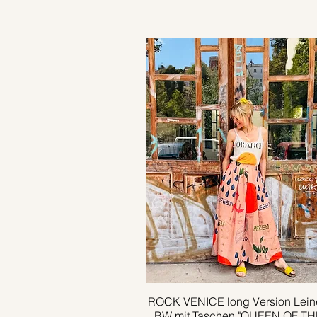
ROCK VENICE long Version Lein
Schnellansicht
BW mit Taschen "QUEEN OF TH