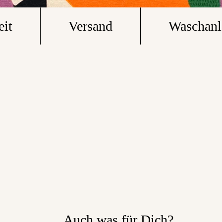
eit
Versand
Waschanl
Auch was für Dich?