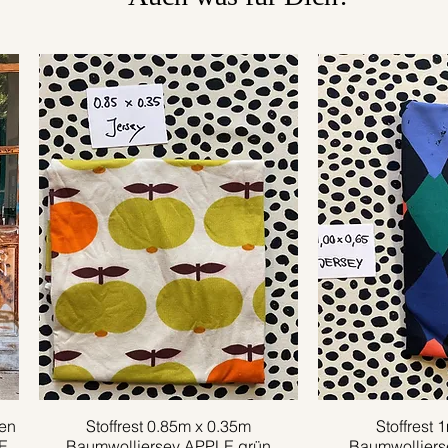
en
Stoffrest 0.85m x 0.35m
Schnellansicht
Stoffrest 
Schnell
E
Baumwolljersey APPLE grün
Baumwolljer