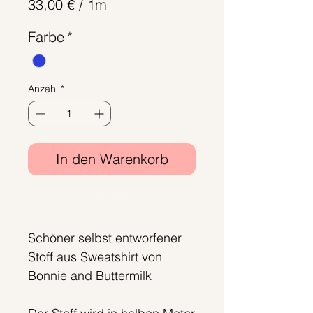
33,00 €
/
1m
33,00 €
Farbe
*
pro
1
Meter
Anzahl
*
In den Warenkorb
Sofortkauf
Schöner selbst entworfener
Stoff aus Sweatshirt von
Bonnie and Buttermilk