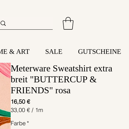
ME & ART
SALE
GUTSCHEINE
Meterware Sweatshirt extra
breit "BUTTERCUP &
FRIENDS" rosa
Preis
16,50 €
33,00 €
/
1m
33,00 €
Farbe
*
pro