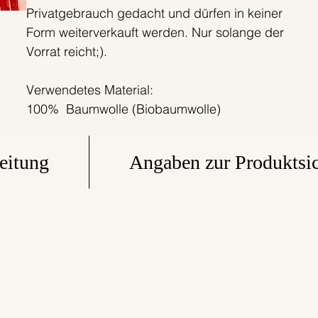
Privatgebrauch gedacht und dürfen in keiner
Form weiterverkauft werden. Nur solange der
Vorrat reicht;).
Verwendetes Material:
100% Baumwolle (Biobaumwolle)
Alle Bonnie & Buttermilk-Produkte werden
eitung
Angaben zur Produktsic
innerhalb eines tollen kleinen Teams in Berlin mit
einer ordentlichen Portion Liebe extra für Dich
handgefertigt. Faire Produktionsbedingungen
zählen zu unseren Standards. Die Stoffe werden
von uns selbst entworfen in in Polen gedruckt.