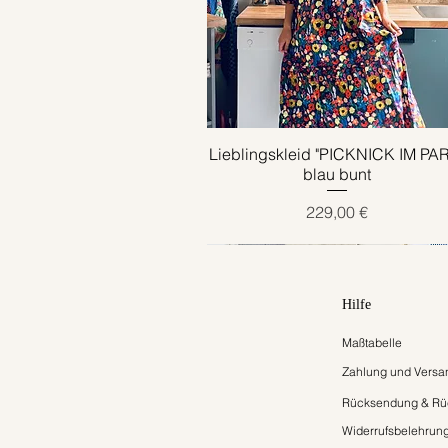
Lieblingskleid "PICKNICK IM PA
Schnellansicht
blau bunt
Preis
229,00 €
Hilfe
Maßtabelle
Zahlung und Versa
Rücksendung & Rüc
Widerrufsbelehrun