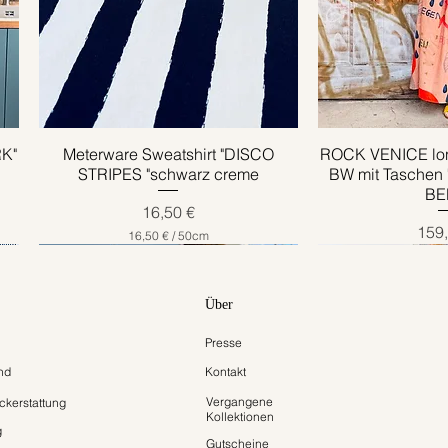
RK"
Meterware Sweatshirt "DISCO
Schnellansicht
ROCK VENICE lon
Schnell
STRIPES "schwarz creme
BW mit Taschen
BE
Preis
16,50 €
Prei
159,
16,50 €
/
50cm
1
6
,
5
Über
0
Presse
€
p
nd
Kontakt
r
o
Vergangene
kerstattung
5
Kollektionen
0
g
Z
Gutscheine