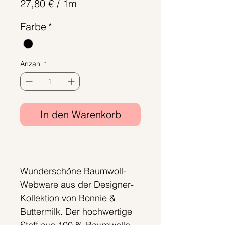
27,80 €
/
1m
27,80 €
Farbe
*
pro
1
Meter
Anzahl
*
In den Warenkorb
Sofortkauf
Wunderschöne Baumwoll-
Webware aus der Designer-
Kollektion von Bonnie &
Buttermilk. Der hochwertige