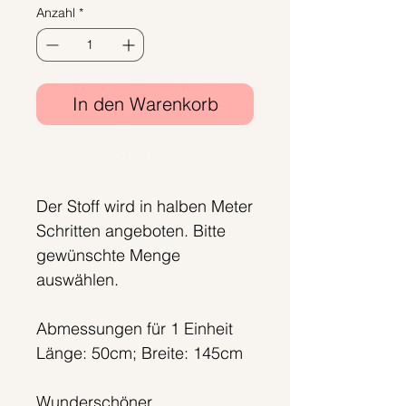
Anzahl
*
pro
1
Meter
In den Warenkorb
Sofortkauf
Der Stoff wird in halben Meter
Schritten angeboten. Bitte
gewünschte Menge
auswählen.
Abmessungen für 1 Einheit
Länge: 50cm; Breite: 145cm
Wunderschöner