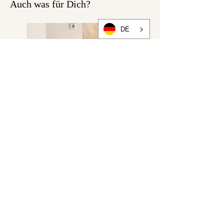
Auch was für Dich?
DE
Lieblingskleid "PICKNICK IM
PARK" blau bunt
Preis
229,00 €