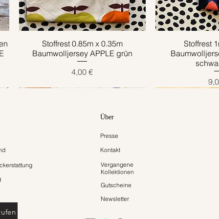
en
Stoffrest 0.85m x 0.35m
Schnellansicht
Stoffrest 
Schnell
E
Baumwolljersey APPLE grün
Baumwolljer
schwar
Preis
4,00 €
Pre
9,0
Über
Presse
nd
Kontakt
Vergangene
kerstattung
Kollektionen
g
Gutscheine
Newsletter
rufen