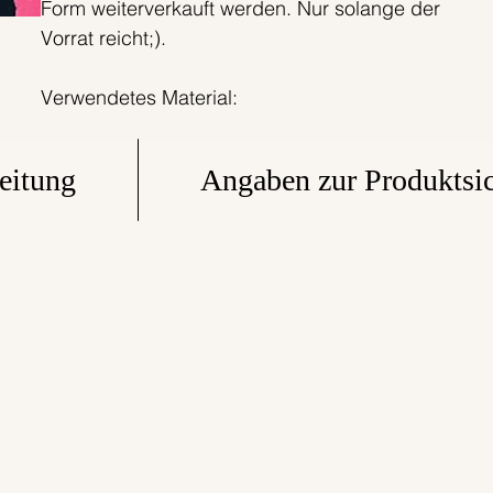
Form weiterverkauft werden. Nur solange der
Vorrat reicht;).
Verwendetes Material:
95% Baumwolle
5% Elastan
eitung
Angaben zur Produktsic
Alle Bonnie & Buttermilk-Produkte werden
innerhalb eines tollen kleinen Teams in Berlin mit
einer ordentlichen Portion Liebe extra für Dich
handgefertigt. Faire Produktionsbedingungen
zählen zu unseren Standards. Die Stoffe werden
von uns selbst entworfen in in Polen gedruckt.