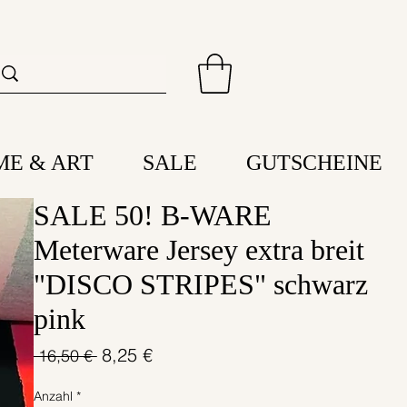
ME & ART
SALE
GUTSCHEINE
SALE 50! B-WARE
Meterware Jersey extra breit
"DISCO STRIPES" schwarz
pink
Standardpreis
Sale-
8,25 €
 16,50 € 
Preis
Anzahl
*