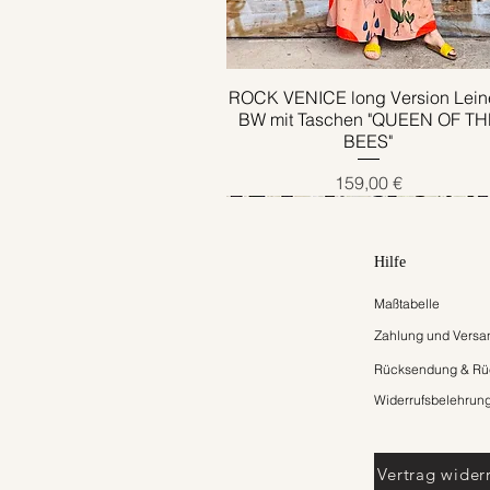
ROCK VENICE long Version Lein
Schnellansicht
BW mit Taschen "QUEEN OF TH
BEES"
Preis
159,00 €
Hilfe
Maßtabelle
Zahlung und Versa
Rücksendung & Rüc
Widerrufsbelehrun
Vertrag wider