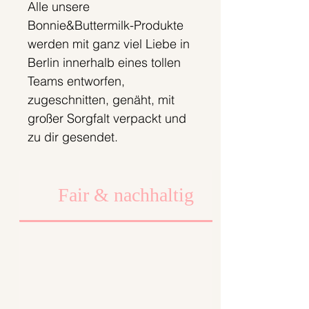
Alle unsere
Bonnie&Buttermilk-Produkte
werden mit ganz viel Liebe in
Berlin innerhalb eines tollen
Teams entworfen,
zugeschnitten, genäht, mit
großer Sorgfalt verpackt und
zu dir gesendet.
Wir legen dabei viel Wert auf
faire Arbeits- und
Fair & nachhaltig
Produktionsbedingungen.