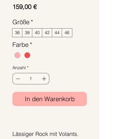
Preis
159,00 €
Größe
*
36
38
40
42
44
46
Farbe
*
Anzahl
*
In den Warenkorb
Sofortkauf
Lässiger Rock mit Volants.