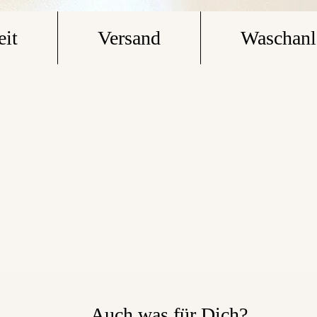
eit
Versand
Waschanl
Auch was für Dich?