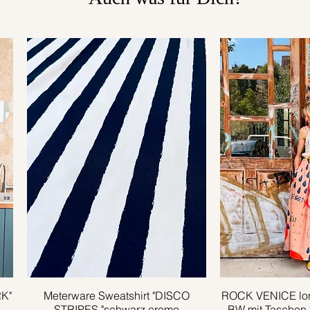
RK"
Meterware Sweatshirt "DISCO
Schnellansicht
ROCK VENICE lon
Schnell
STRIPES "schwarz creme
BW mit Taschen