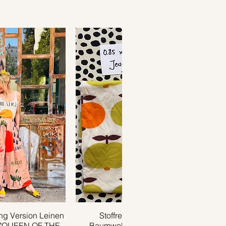
g Version Leinen
ansicht
Stoffrest 0.85m x 0.35m
Schnellansicht
 "QUEEN OF THE
Baumwolljersey APPLE grün