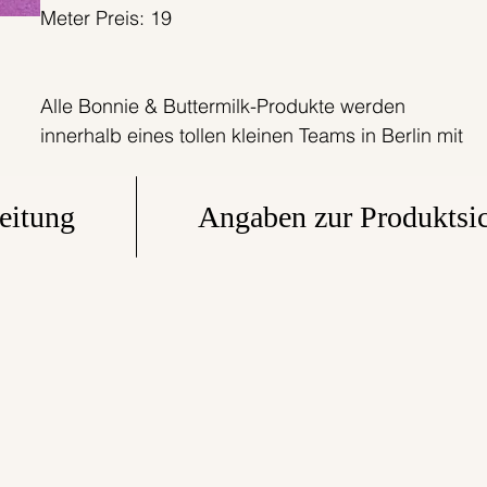
Meter Preis: 19
Alle Bonnie & Buttermilk-Produkte werden
innerhalb eines tollen kleinen Teams in Berlin mit
einer ordentlichen Portion Liebe extra für Dich
handgefertigt. Faire Produktionsbedingungen
eitung
Angaben zur Produktsic
zählen zu unseren Standards. Die Stoffe werden
von uns selbst entworfen und in Deutschland
gedruckt.