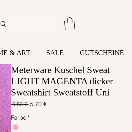
ME & ART
SALE
GUTSCHEINE
Meterware Kuschel Sweat
LIGHT MAGENTA dicker
Sweatshirt Sweatstoff Uni
Standardpreis
Sale-
5,70 €
 9,50 € 
Preis
Farbe
*