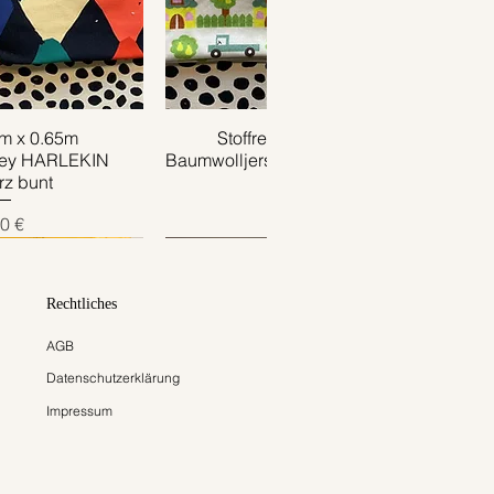
1m x 0.65m
ansicht
Stoffrest 0.40m x 0.75m
Schnellansicht
sey HARLEKIN
Baumwolljersey TRUCK creme grün
z bunt
Preis
4,00 €
is
0 €
Rechtliches
AGB
Datenschutzerklärung
Impressum