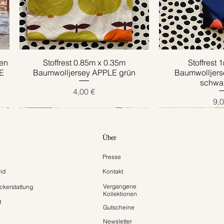
en
Stoffrest 0.85m x 0.35m
Schnellansicht
Stoffrest 
Schnell
E
Baumwolljersey APPLE grün
Baumwolljer
schwar
Preis
4,00 €
Pre
9,0
Über
Presse
nd
Kontakt
Vergangene
kerstattung
Kollektionen
g
Gutscheine
Newsletter