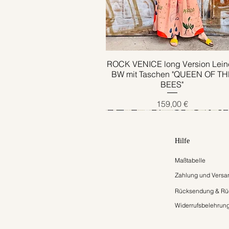
ROCK VENICE long Version Lein
Schnellansicht
BW mit Taschen "QUEEN OF TH
BEES"
Preis
159,00 €
Hilfe
Maßtabelle
Zahlung und Versa
Rücksendung & Rüc
Widerrufsbelehrun