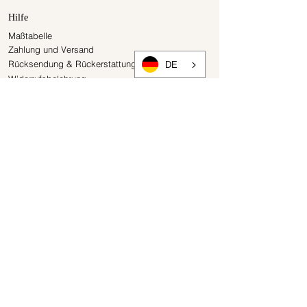
Hilfe
Maßtabelle
Zahlung und Versand
Rücksendung & Rückerstattung
DE
Widerrufsbelehrung
Über
Presse
Kontakt
Vergangene Kollektionen
Gutscheine
Newsletter
Rechtliches
AGB
Datenschutzerklärung
Impressum
Vertrag widerrufen