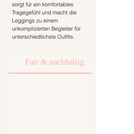
sorgt für ein komfortables
Tragegefühl und macht die
Leggings zu einem
unkomplizierten Begleiter für
unterschiedlichste Outfits.
Die Leggings wird erst nach
deiner Bestellung bei uns in
Fair & nachhaltig
Berlin gefertigt. So
produzieren wir
bedarfsgerecht und setzen
auf einen
verantwortungsvollen
Umgang mit Materialien und
Ressourcen.
Materialzusammensetzung:
95 % Baumwolle