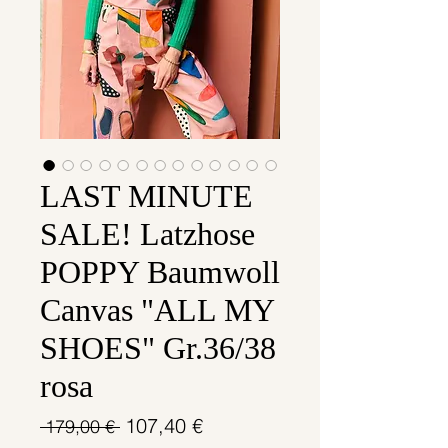
LAST MINUTE
SALE! Latzhose
POPPY Baumwoll
Canvas "ALL MY
SHOES" Gr.36/38
rosa
Standardpreis
Sale-
107,40 €
 179,00 € 