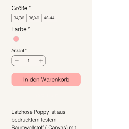
Preis
Größe
*
34/36
38/40
42-44
Farbe
*
Anzahl
*
In den Warenkorb
Sofortkauf
Latzhose Poppy ist aus
bedrucktem festem
Baumwollstoff ( Canvas) mit