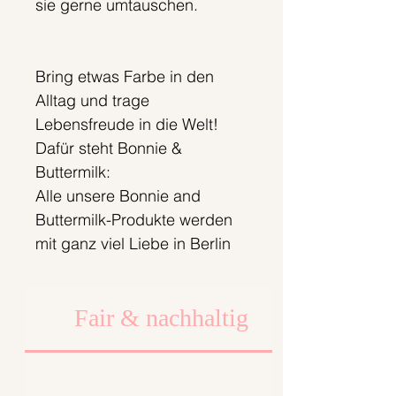
sie gerne umtauschen.
Bring etwas Farbe in den
Alltag und trage
Lebensfreude in die Welt!
Dafür steht Bonnie &
Buttermilk:
Alle unsere Bonnie and
Buttermilk-Produkte werden
mit ganz viel Liebe in Berlin
innerhalb eines tollen Teams
entworfen, zugeschnitten,
Fair & nachhaltig
genäht, mit großer Sorgfalt
verpackt und zu dir
gesendet.
Wir legen dabei viel Wert auf