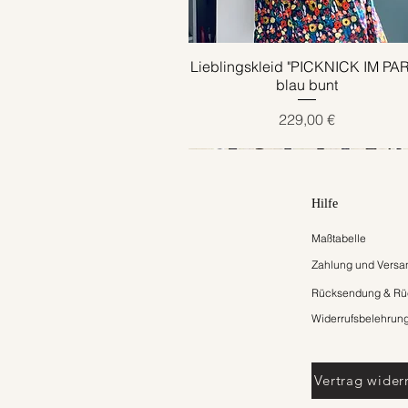
Lieblingskleid "PICKNICK IM PA
Schnellansicht
blau bunt
Preis
229,00 €
Hilfe
Maßtabelle
Zahlung und Versa
Rücksendung & Rüc
Widerrufsbelehrun
Vertrag wider