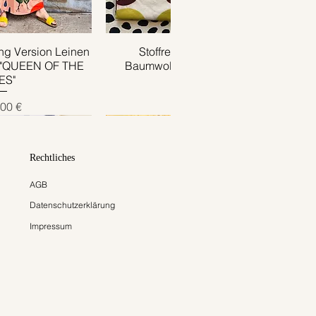
g Version Leinen
ansicht
Stoffrest 0.85m x 0.35m
Schnellansicht
 "QUEEN OF THE
Baumwolljersey APPLE grün
ES"
Preis
4,00 €
s
00 €
Rechtliches
AGB
Datenschutzerklärung
Impressum