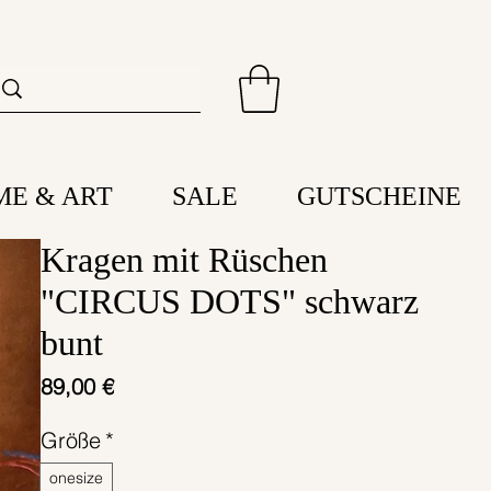
ME & ART
SALE
GUTSCHEINE
Kragen mit Rüschen
"CIRCUS DOTS" schwarz
bunt
Preis
89,00 €
Größe
*
onesize