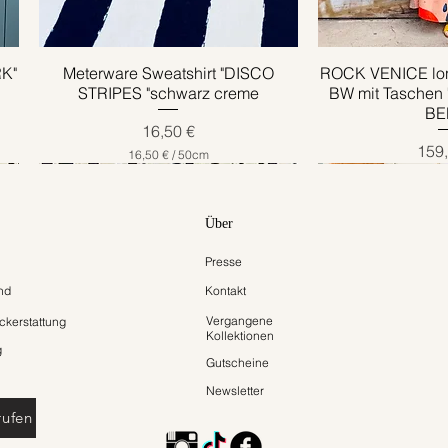
RK"
Meterware Sweatshirt "DISCO
Schnellansicht
ROCK VENICE lon
Schnell
STRIPES "schwarz creme
BW mit Taschen
BE
Preis
16,50 €
Prei
159,
16,50 €
/
50cm
1
6
,
5
Über
0
Presse
€
p
nd
Kontakt
r
o
Vergangene
kerstattung
5
Kollektionen
0
g
Z
Gutscheine
e
Newsletter
n
t
rufen
i
m