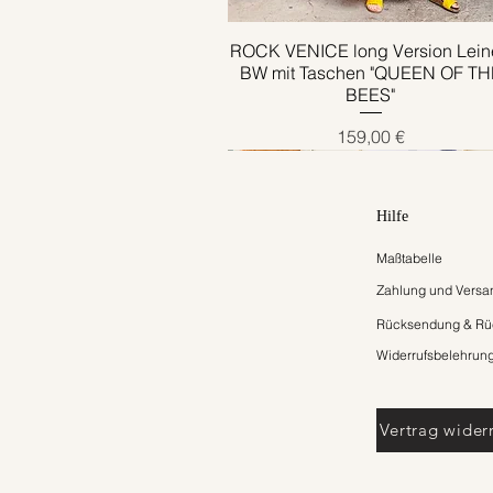
ROCK VENICE long Version Lein
Schnellansicht
BW mit Taschen "QUEEN OF TH
BEES"
Preis
159,00 €
Hilfe
Maßtabelle
Zahlung und Versa
Rücksendung & Rüc
Widerrufsbelehrun
Vertrag wider