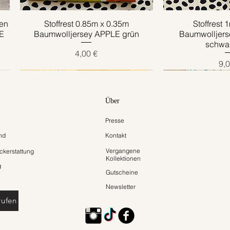
en
Stoffrest 0.85m x 0.35m
Schnellansicht
Stoffrest 
Schnell
E
Baumwolljersey APPLE grün
Baumwolljer
schwar
Preis
4,00 €
Pre
9,0
Über
Presse
nd
Kontakt
Vergangene
kerstattung
Kollektionen
g
Gutscheine
Newsletter
rufen