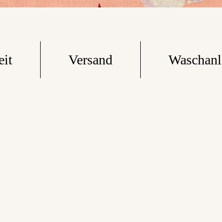
eit
Versand
Waschanl