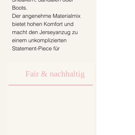
Boots.
Der angenehme Materialmix
bietet hohen Komfort und
macht den Jerseyanzug zu
einem unkomplizierten
Statement-Piece für
unterschiedlichste Anlässe.
Der Jerseyanzug wird erst
Fair & nachhaltig
nach deiner Bestellung bei
uns in Berlin gefertigt. So
produzieren wir
bedarfsgerecht und setzen
auf einen
verantwortungsvollen
Umgang mit Materialien und
Ressourcen.