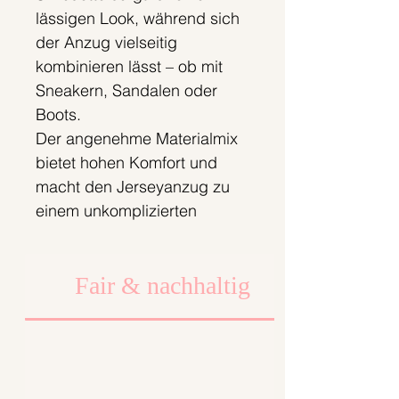
lässigen Look, während sich
der Anzug vielseitig
kombinieren lässt – ob mit
Sneakern, Sandalen oder
Boots.
Der angenehme Materialmix
bietet hohen Komfort und
macht den Jerseyanzug zu
einem unkomplizierten
Statement-Piece für
unterschiedlichste Anlässe.
Fair & nachhaltig
Der Jerseyanzug wird erst
nach deiner Bestellung bei
uns in Berlin gefertigt. So
produzieren wir
bedarfsgerecht und setzen