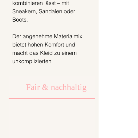
kombinieren lässt – mit
Sneakern, Sandalen oder
Boots.
Der angenehme Materialmix
bietet hohen Komfort und
macht das Kleid zu einem
unkomplizierten
Lieblingsbegleiter für
unterschiedlichste Anlässe.
Fair & nachhaltig
Das Kleid wird erst nach
deiner Bestellung bei uns in
Berlin gefertigt. So
produzieren wir
bedarfsgerecht und setzen
auf einen