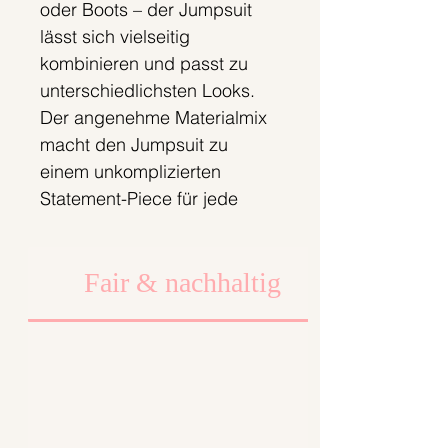
oder Boots – der Jumpsuit
lässt sich vielseitig
kombinieren und passt zu
unterschiedlichsten Looks.
Der angenehme Materialmix
macht den Jumpsuit zu
einem unkomplizierten
Statement-Piece für jede
Saison.
Fair & nachhaltig
Maße (einfache Breite):
direkt unter dem Latz
gemessen ca. 52cm
auf Po Höhe ca. 57cm
Materialzusammensetzung:
55% Leinen