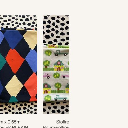
1m x 0.65m
ansicht
Stoffrest 0.40m x 0.75m
Schnellansicht
sey HARLEKIN
Baumwolljersey TRUCK creme grün