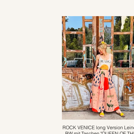
ROCK VENICE long Version Lein
Schnellansicht
BW mit Taschen "QUEEN OF TH