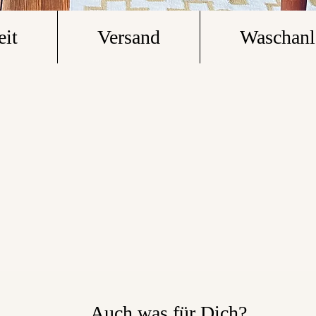
eit
Versand
Waschanl
Auch was für Dich?