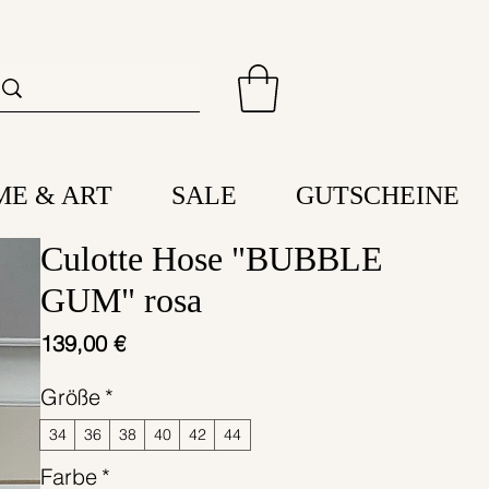
ME & ART
SALE
GUTSCHEINE
Culotte Hose "BUBBLE
GUM" rosa
Preis
139,00 €
Größe
*
34
36
38
40
42
44
Farbe
*