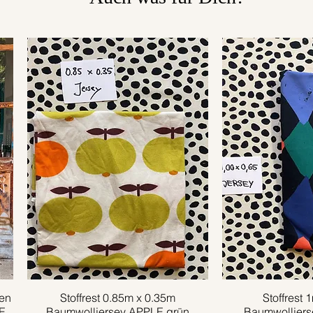
en
Stoffrest 0.85m x 0.35m
Schnellansicht
Stoffrest 
Schnell
E
Baumwolljersey APPLE grün
Baumwolljer