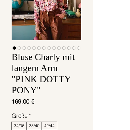
Bluse Charly mit
langem Arm
"PINK DOTTY
PONY"
Preis
169,00 €
Größe
*
34/36
38/40
42/44