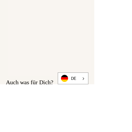
Produktdetails:
• Femininer A-Linien-Schnitt
• Locker fallende, leicht
ausgestellte Silhouette
• Rundhalsausschnitt
• Mittellange Ärmel
• Weicher, elastischer
Baumwolljersey
• Vielseitig kombinierbar für
Alltag, Freizeit und Urlaub
DE
Auch was für Dich?
Materialzusammensetzung:
95 % Baumwolle 5 %
Elasthan
Das Kleid wird erst nach