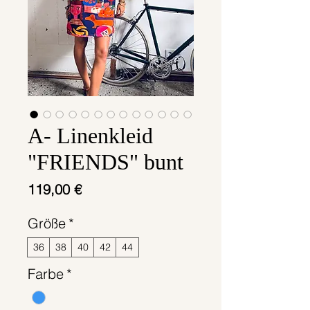
A- Linenkleid
"FRIENDS" bunt
Preis
119,00 €
Größe
*
36
38
40
42
44
Farbe
*