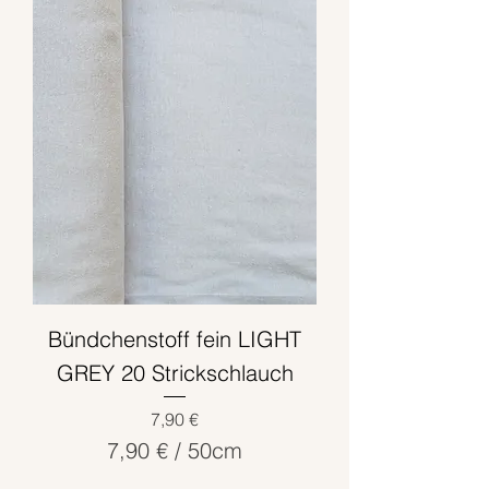
€
p
r
o
5
0
Z
e
n
t
i
m
Bündchenstoff fein LIGHT
e
t
GREY 20 Strickschlauch
e
Preis
7,90 €
r
7,90 €
/
50cm
7