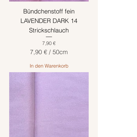
m
Bündchenstoff fein
e
t
LAVENDER DARK 14
e
Strickschlauch
r
Preis
7,90 €
7,90 €
/
50cm
7
In den Warenkorb
,
9
0
€
p
r
o
5
0