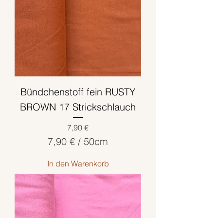
0
Z
e
n
t
i
m
Bündchenstoff fein RUSTY
e
t
BROWN 17 Strickschlauch
e
Preis
7,90 €
r
7,90 €
/
50cm
7
In den Warenkorb
,
9
0
€