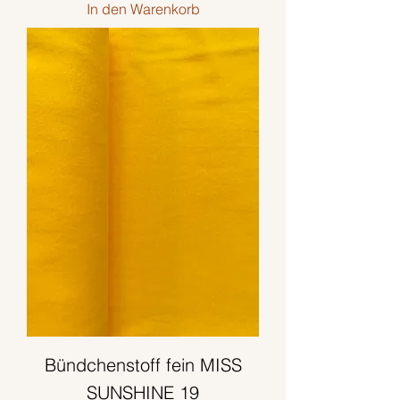
In den Warenkorb
,
9
0
€
p
r
o
5
0
Z
e
n
t
i
m
Bündchenstoff fein MISS
e
t
SUNSHINE 19