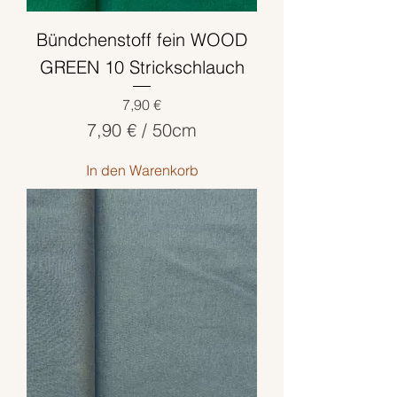
m
Bündchenstoff fein WOOD
e
t
GREEN 10 Strickschlauch
e
Preis
7,90 €
r
7,90 €
/
50cm
7
In den Warenkorb
,
9
0
€
p
r
o
5
0
Z