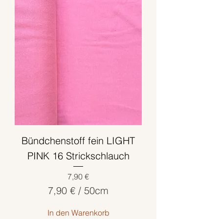
p
r
o
5
0
Z
e
n
t
i
m
Bündchenstoff fein LIGHT
e
t
PINK 16 Strickschlauch
e
Preis
7,90 €
r
7,90 €
/
50cm
7
In den Warenkorb
,