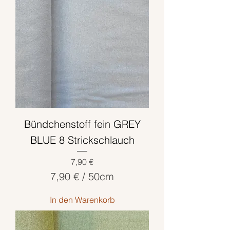
o
5
0
Z
e
n
t
i
m
Bündchenstoff fein GREY
e
t
BLUE 8 Strickschlauch
e
Preis
7,90 €
r
7,90 €
/
50cm
7
In den Warenkorb
,
9
0