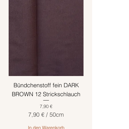
€
p
r
o
5
0
Z
e
n
t
i
m
Bündchenstoff fein DARK
e
t
BROWN 12 Strickschlauch
e
Preis
7,90 €
r
7,90 €
/
50cm
7
In den Warenkorb
,