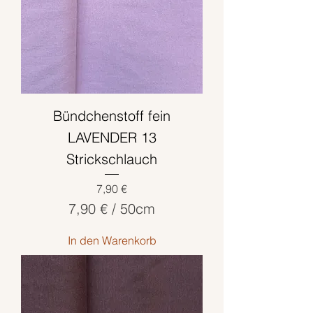
Z
e
n
t
i
m
Bündchenstoff fein
e
t
LAVENDER 13
e
Strickschlauch
r
Preis
7,90 €
7,90 €
/
50cm
7
In den Warenkorb
,
9
0