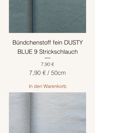
e
n
t
i
m
Bündchenstoff fein DUSTY
e
t
BLUE 9 Strickschlauch
e
Preis
7,90 €
r
7,90 €
/
50cm
7
In den Warenkorb
,
9
0
€
p
r