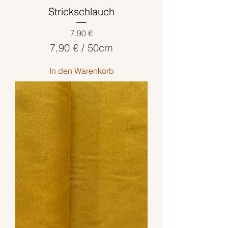
e
Strickschlauch
r
Preis
7,90 €
7,90 €
/
50cm
7
In den Warenkorb
,
9
0
€
p
r
o
5
0
Z
e
n