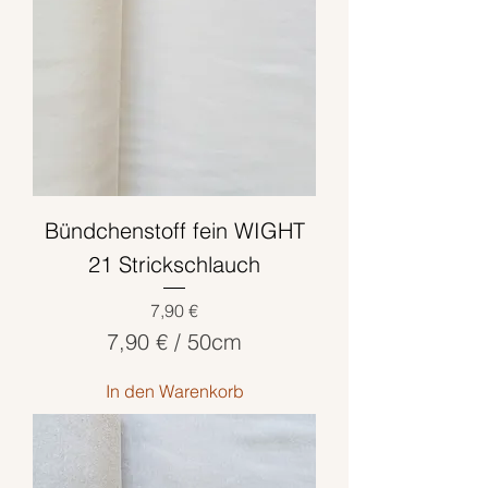
Bündchenstoff fein WIGHT
21 Strickschlauch
Preis
7,90 €
7,90 €
/
50cm
7
In den Warenkorb
,
9
0