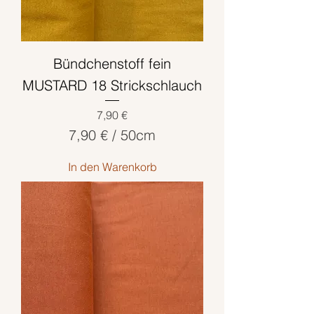
t
i
m
Bündchenstoff fein
e
t
MUSTARD 18 Strickschlauch
e
Preis
7,90 €
r
7,90 €
/
50cm
7
In den Warenkorb
,
9
0
€
p
r
o
5