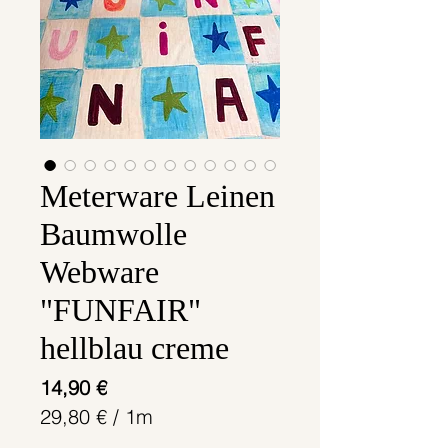
Meterware Leinen
Baumwolle
Webware
"FUNFAIR"
hellblau creme
Preis
14,90 €
29,80 €
/
1m
29,80 €