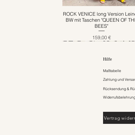
ROCK VENICE long Version Lein
Schnellansicht
BW mit Taschen "QUEEN OF TH
BEES"
Preis
159,00 €
Hilfe
Maßtabelle
Zahlung und Versa
Rücksendung & Rüc
Widerrufsbelehrun
Vertrag wider