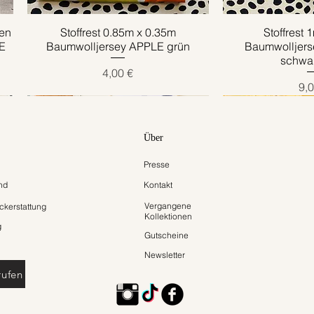
en
Stoffrest 0.85m x 0.35m
Schnellansicht
Stoffrest 
Schnell
E
Baumwolljersey APPLE grün
Baumwolljer
schwar
Preis
4,00 €
Pre
9,0
Über
Presse
nd
Kontakt
Vergangene
kerstattung
Kollektionen
g
Gutscheine
Newsletter
rufen