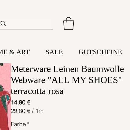
ME & ART
SALE
GUTSCHEINE
Meterware Leinen Baumwolle
Webware "ALL MY SHOES"
terracotta rosa
Preis
14,90 €
29,80 €
/
1m
29,80 €
Farbe
*
pro