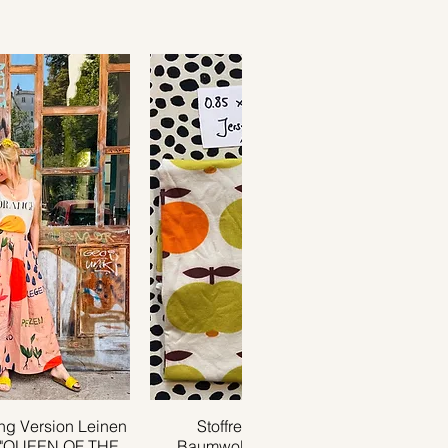
g Version Leinen
ansicht
Stoffrest 0.85m x 0.35m
Schnellansicht
 "QUEEN OF THE
Baumwolljersey APPLE grün