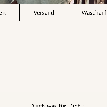
eit
Versand
Waschanl
Auch was für Dich?