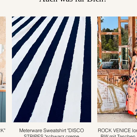
RK"
Meterware Sweatshirt "DISCO
Schnellansicht
ROCK VENICE lon
Schnell
STRIPES "schwarz creme
BW mit Taschen