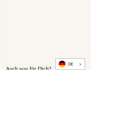
Ihr könnt die Jacke auch aus
Cordstoff nähen)
25cm Bündchenstoff
60cm Einlage H180
1 teilbarer Reißverschluss
55cm
Passendes elastisches Garn
DE
Viel Freude beim Nähen!
Auch was für Dich?