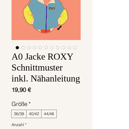
A0 Jacke ROXY
Schnittmuster
inkl. Nähanleitung
Preis
19,90 €
Größe
*
36/38
40/42
44/46
Anzahl
*