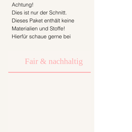
Achtung!
Dies ist nur der Schnitt.
Dieses Paket enthält keine
Materialien und Stoffe!
Hierfür schaue gerne bei
unseren Jerseystoffen:
https://www.bonnieandbutter
Fair & nachhaltig
milk.com/baumwolljersey
Du benötigst folgende
Materialen zum Nähen deines
Yoko Kleids:
ca. 1,50-2m (bei uns wären
das 3-4 Einheiten) Jersey
Passendes Garn