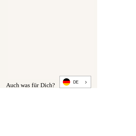
Einheiten) Stoff ( Sweatshirt
oder Jersey)
1m Gummi 4,5 cm breit
Passendes Garn
Angebotene Grössen für dein
Nähprojekt sind folgende:
34-42.
DE
Auch was für Dich?
Viel Freude beim Nähen!