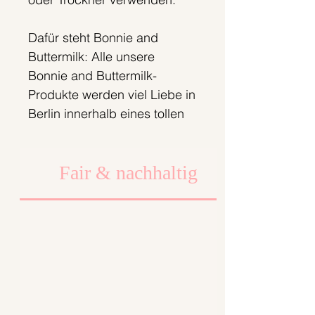
Dafür steht Bonnie and
Buttermilk: Alle unsere
Bonnie and Buttermilk-
Produkte werden viel Liebe in
Berlin innerhalb eines tollen
Teams entworfen,
zugeschnitten, genäht, mit
Fair & nachhaltig
großer Sorgfalt verpackt und
zu dir gesendet.Wir legen
dabei viel Wert auf faire
Arbeits- und
Produktionsbedingungen.