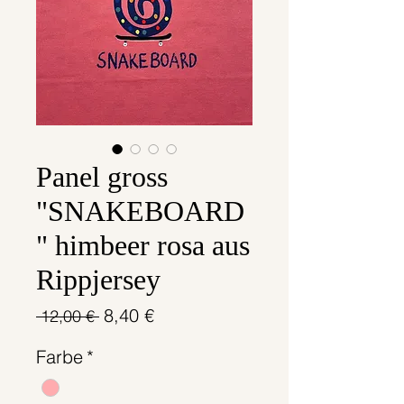
Panel gross
"SNAKEBOARD
" himbeer rosa aus
Rippjersey
Standardpreis
Sale-
8,40 €
 12,00 € 
Preis
Farbe
*