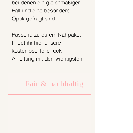
bei denen ein gleichmäßiger
Fall und eine besondere
Optik gefragt sind.
Passend zu eurem Nähpaket
findet ihr hier unsere
kostenlose Tellerrock-
Anleitung mit den wichtigsten
Schritten zum Zuschneiden
und Nähen.
Fair & nachhaltig
Zur Tellerrock-Anleitung
Produktdetails:
• Material: 100 % Baumwolle
• Maße: 147 x 147 cm
• Form: rundes Stoffpanel
• Hochwertige Baumwoll-