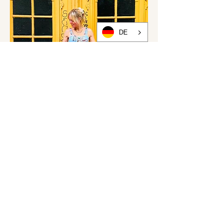
DE
Viel Freude beim Nähen, Tragen und
natürlich beim fröhlichen Drehen im
Kreis!
Passende Stoffe & Nähpakete