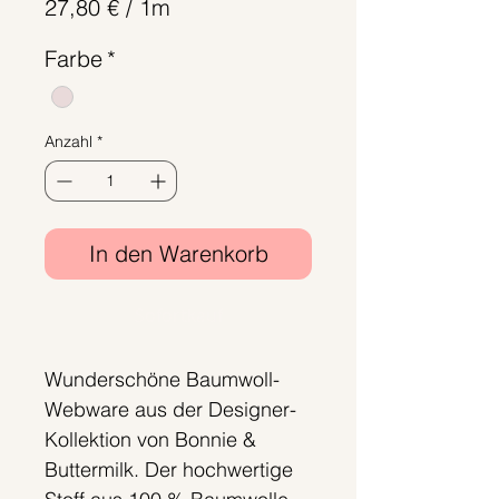
27,80 €
/
1m
27,80 €
Farbe
*
pro
1
Meter
Anzahl
*
In den Warenkorb
Sofortkauf
Wunderschöne Baumwoll-
Webware aus der Designer-
Kollektion von Bonnie &
Buttermilk. Der hochwertige