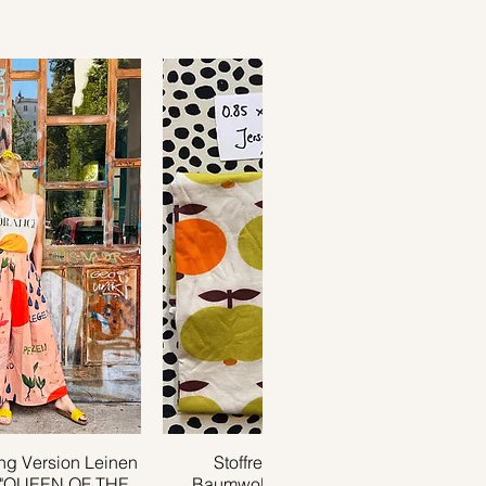
g Version Leinen
ansicht
Stoffrest 0.85m x 0.35m
Schnellansicht
 "QUEEN OF THE
Baumwolljersey APPLE grün