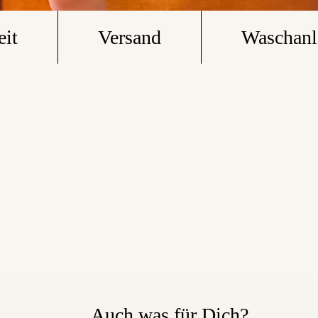
eit
Versand
Waschanl
Auch was für Dich?