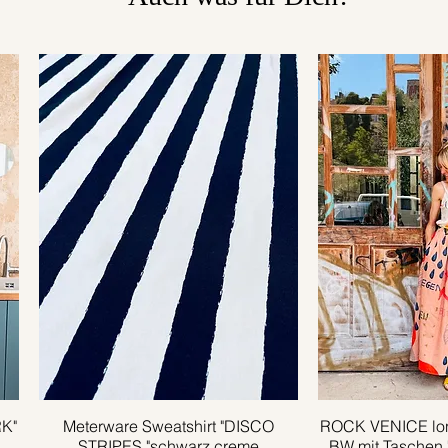
RK"
Meterware Sweatshirt "DISCO
Schnellansicht
ROCK VENICE lon
Schnell
STRIPES "schwarz creme
BW mit Taschen