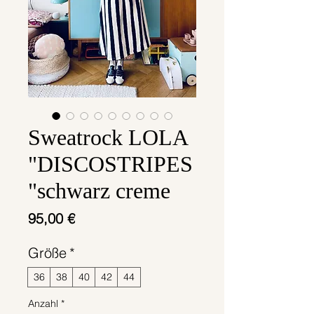
Sweatrock LOLA
"DISCOSTRIPES
"schwarz creme
Preis
95,00 €
Größe
*
36
38
40
42
44
Anzahl
*