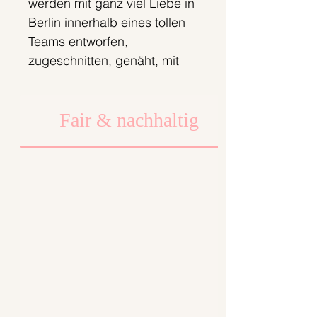
werden mit ganz viel Liebe in
Berlin innerhalb eines tollen
Teams entworfen,
zugeschnitten, genäht, mit
großer Sorgfalt verpackt und
zu dir gesendet.
Fair & nachhaltig
Wir legen dabei viel Wert auf
faire Arbeits- und
Produktionsbedingungen.