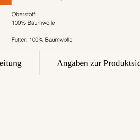
Oberstoff:
100% Baumwolle
Futter: 100% Baumwolle
Band: 100% Baumwoll-Gurtband
eitung
Angaben zur Produktsic
Dafür steht Bonnie & Buttermilk
Alle unsere Bonnie&Buttermilk-Produkte werden
mit ganz viel Liebe in Berlin innerhalb eines
tollen Teams entworfen, zugeschnitten, genäht,
mit großer Sorgfalt verpackt und zu dir
gesendet.
Wir legen dabei viel Wert auf faire Arbeits- und
Produktionsbedingungen. Alle unsere Stoffe