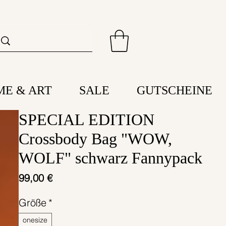
ME & ART
SALE
GUTSCHEINE
SPECIAL EDITION
Crossbody Bag "WOW,
WOLF" schwarz Fannypack
Preis
99,00 €
Größe
*
onesize