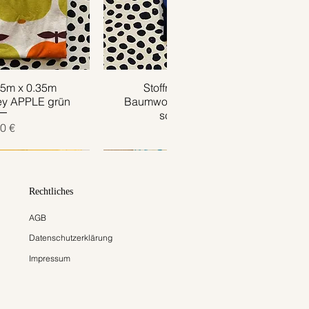
.85m x 0.35m
ansicht
Stoffrest 1m x 0.65m
Schnellansicht
ey APPLE grün
Baumwolljersey HARLEKIN
schwarz bunt
is
0 €
Preis
9,00 €
Rechtliches
AGB
Datenschutzerklärung
Impressum