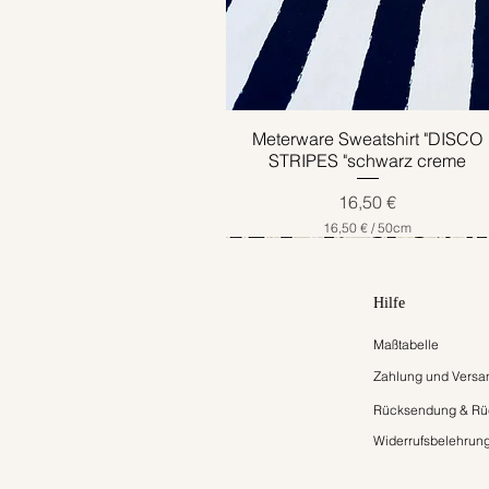
Meterware Sweatshirt "DISCO
Schnellansicht
STRIPES "schwarz creme
Preis
16,50 €
16,50 €
/
50cm
1
6
,
5
Hilfe
0
Maßtabelle
€
p
Zahlung und Versa
r
o
Rücksendung & Rüc
5
0
Widerrufsbelehrun
Z
e