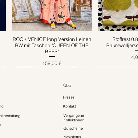
ROCK VENICE long Version Leinen
Schnellansicht
Stoffrest 0
Schnell
BW mit Taschen "QUEEN OF THE
Baumwolljers
BEES"
Pre
4,0
Preis
159,00 €
Über
Presse
nd
Kontakt
Vergangene
kerstattung
Kollektionen
g
Gutscheine
Newsletter