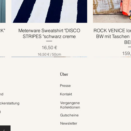
RK"
Meterware Sweatshirt "DISCO
Schnellansicht
ROCK VENICE lon
Schnell
STRIPES "schwarz creme
BW mit Taschen
BE
Preis
16,50 €
Prei
159,
16,50 €
/
50cm
1
6
,
5
Über
0
Presse
€
p
nd
Kontakt
r
o
Vergangene
kerstattung
5
Kollektionen
0
g
Z
Gutscheine
e
Newsletter
n
t