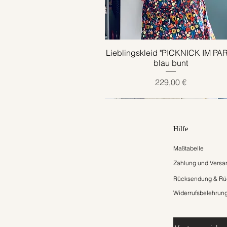
Lieblingskleid "PICKNICK IM PA
Schnellansicht
blau bunt
Preis
229,00 €
Hilfe
Maßtabelle
Zahlung und Versa
Rücksendung & Rüc
Widerrufsbelehrun